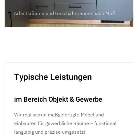
Räume
–
Arbeitsräume und Geschäftsräume nach Maß.
individuell
gestaltet.
Typische Leistungen
im Bereich Objekt & Gewerbe
Wir realisieren maßgefertigte Möbel und
Einbauten für gewerbliche Räume – funktional,
langlebig und präzise umgesetzt.