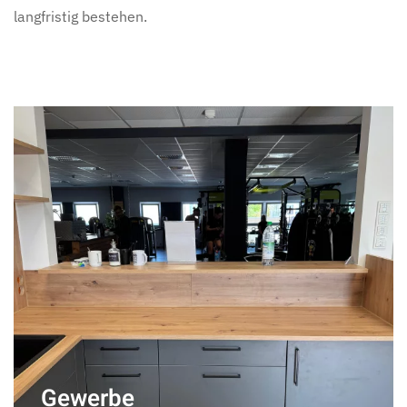
langfristig bestehen.
Raumsysteme
Struktur
für
Gewerbe