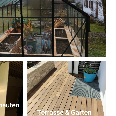
rten.
bauten
Terrasse & Garten