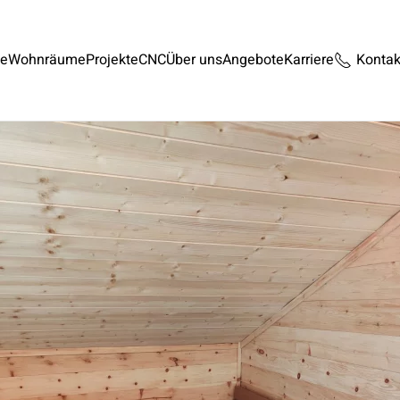
te
Wohnräume
Projekte
CNC
Über uns
Angebote
Karriere
Kontak