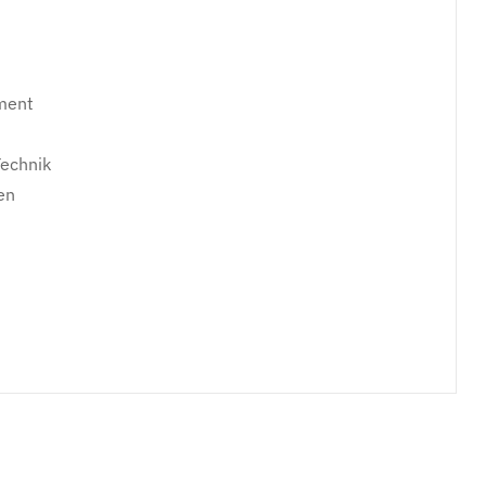
ment
echnik
en