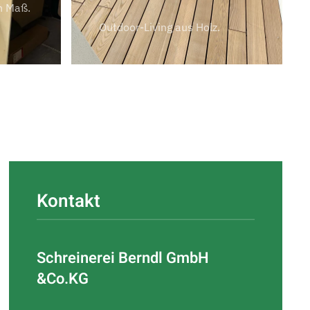
h Maß.
Outdoor-Living aus Holz.
Kontakt
Schreinerei Berndl GmbH
&Co.KG