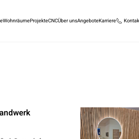
te
Wohnräume
Projekte
CNC
Über uns
Angebote
Karriere
Kontak
Handwerk