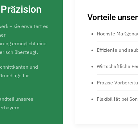
 Präzision
Vorteile unse
rk – sie erweitert es.
Höchste Maßgenau
ner
rung ermöglicht eine
Effiziente und sau
terisch überzeugt.
Wirtschaftliche Fe
Schnittkanten und
Grundlage für
Präzise Vorbereit
Flexibilität bei S
andteil unseres
derbayern.