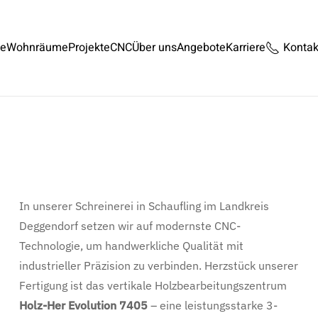
te
Wohnräume
Projekte
CNC
Über uns
Angebote
Karriere
Kontak
In unserer Schreinerei in Schaufling im Landkreis
Deggendorf setzen wir auf modernste CNC-
Technologie, um handwerkliche Qualität mit
industrieller Präzision zu verbinden. Herzstück unserer
Fertigung ist das vertikale Holzbearbeitungszentrum
Holz-Her Evolution 7405
– eine leistungsstarke 3-